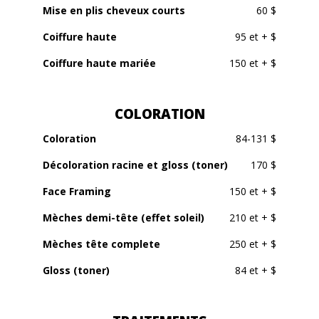
Mise en plis cheveux courts
60 $
Coiffure haute
95 et + $
Coiffure haute mariée
150 et + $
COLORATION
Coloration
84-131 $
Décoloration racine et gloss (toner)
170 $
Face Framing
150 et + $
Mèches demi-tête (effet soleil)
210 et + $
Mèches tête complete
250 et + $
Gloss (toner)
84 et + $