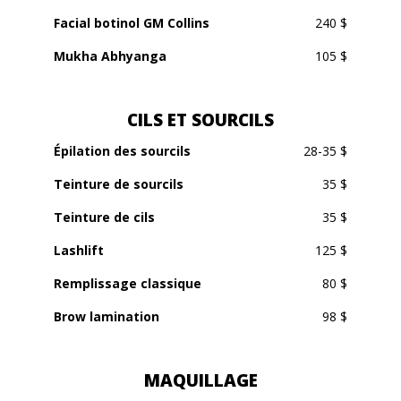
Facial botinol GM Collins
240 $
Mukha Abhyanga
105 $
CILS ET SOURCILS
Épilation des sourcils
28-35 $
Teinture de sourcils
35 $
Teinture de cils
35 $
Lashlift
125 $
Remplissage classique
80 $
Brow lamination
98 $
MAQUILLAGE