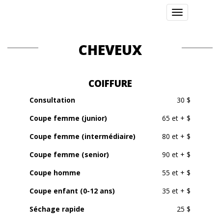
Toggle
navigation
CHEVEUX
COIFFURE
Consultation
30 $
Coupe femme (junior)
65 et + $
Coupe femme (intermédiaire)
80 et + $
Coupe femme (senior)
90 et + $
Coupe homme
55 et + $
Coupe enfant (0-12 ans)
35 et + $
Séchage rapide
25 $